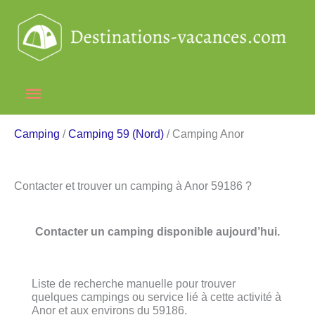
Aller
au
contenu
Menu
principal
Camping
/
Camping 59 (Nord)
/ Camping Anor
Contacter et trouver un camping à Anor 59186 ?
Contacter un camping disponible aujourd’hui.
Liste de recherche manuelle pour trouver
quelques campings ou service lié à cette activité à
Anor et aux environs du 59186.