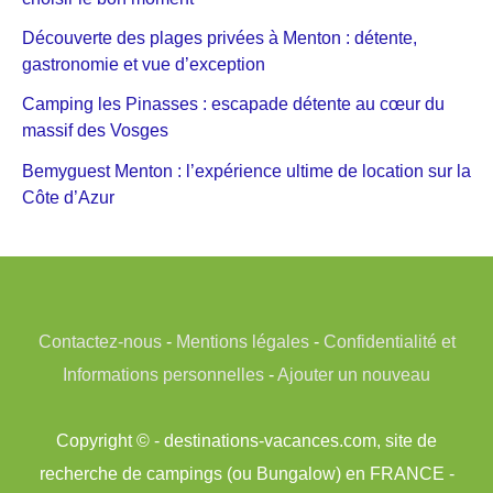
Découverte des plages privées à Menton : détente,
gastronomie et vue d’exception
Camping les Pinasses : escapade détente au cœur du
massif des Vosges
Bemyguest Menton : l’expérience ultime de location sur la
Côte d’Azur
Contactez-nous
-
Mentions légales
-
Confidentialité et
Informations personnelles
-
Ajouter un nouveau
Copyright © - destinations-vacances.com, site de
recherche de campings (ou Bungalow) en FRANCE -