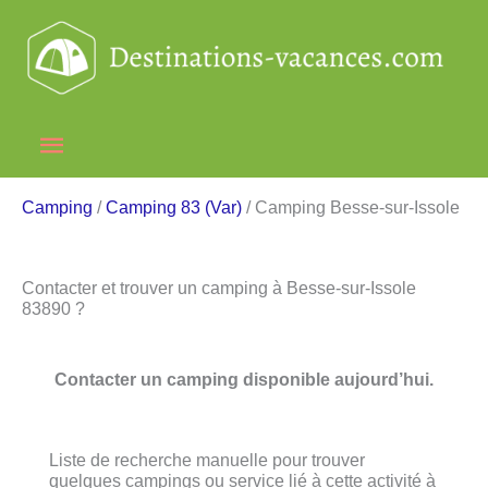
Aller
au
contenu
Menu
principal
Camping
/
Camping 83 (Var)
/ Camping Besse-sur-Issole
Contacter et trouver un camping à Besse-sur-Issole
83890 ?
Contacter un camping disponible aujourd’hui.
Liste de recherche manuelle pour trouver
quelques campings ou service lié à cette activité à