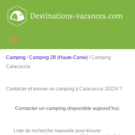
Aller
au
contenu
Menu
principal
Camping
/
Camping 2B (Haute-Corse)
/ Camping
Calacuccia
Contacter et trouver un camping à Calacuccia 20224 ?
Contacter un camping disponible aujourd’hui.
Liste de recherche manuelle pour trouver