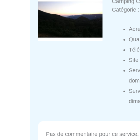
Camping C
Catégorie 
Adr
Quar
Tél
Site
Serv
domi
Serv
dim
Pas de commentaire pour ce service.