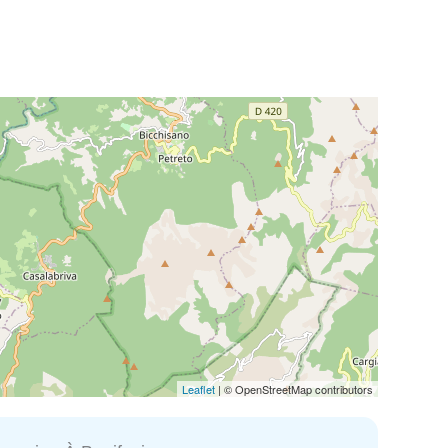
Leaflet
| © OpenStreetMap contributors