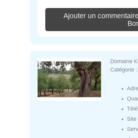
Ajouter un commentair
Bon
Domaine Ki
Catégorie 
Adr
Quar
Tél
Site
Serv