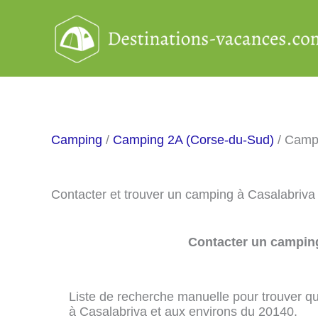
Aller
au
contenu
Camping
/
Camping 2A (Corse-du-Sud)
/ Camp
Contacter et trouver un camping à Casalabriva
Contacter un camping
Liste de recherche manuelle pour trouver qu
à Casalabriva et aux environs du 20140.