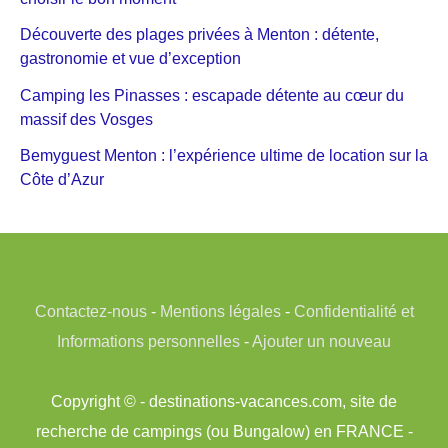
Découverte des plages privées à Menton : détente,
gastronomie et vue d’exception
Camping les Pinasses : escapade détente au cœur du
massif des Vosges
Bemyguest Menton : l’expérience ultime de location sur la
Côte d’Azur
Contactez-nous
-
Mentions légales
-
Confidentialité et
Informations personnelles
-
Ajouter un nouveau
Copyright © - destinations-vacances.com, site de
recherche de campings (ou Bungalow) en FRANCE -