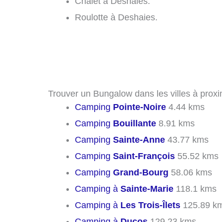
Chalet à Deshaies.
Roulotte à Deshaies.
Trouver un Bungalow dans les villes à prox
Camping
Pointe-Noire
4.44 kms
Camping
Bouillante
8.91 kms
Camping
Sainte-Anne
43.77 kms
Camping
Saint-François
55.52 kms
Camping
Grand-Bourg
58.06 kms
Camping à
Sainte-Marie
118.1 kms
Camping à
Les Trois-Îlets
125.89 k
Camping à
Ducos
129.23 kms