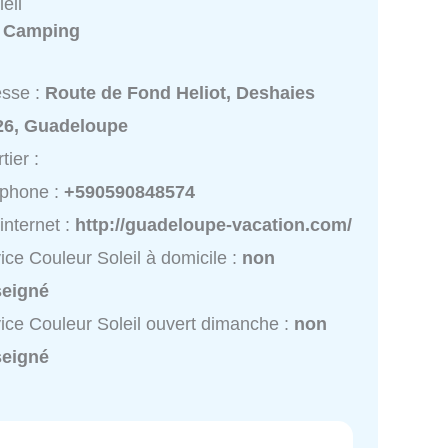
eil
:
Camping
esse :
Route de Fond Heliot, Deshaies
26, Guadeloupe
tier :
éphone :
+590590848574
 internet :
http://guadeloupe-vacation.com/
ice Couleur Soleil à domicile :
non
seigné
ice Couleur Soleil ouvert dimanche :
non
seigné