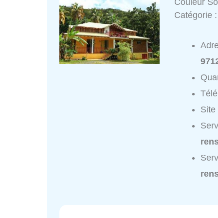
Couleur Sol
Catégorie 
Adr
971
Quar
Tél
Site
Serv
ren
Serv
ren