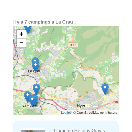
Il y a 7 campings à La Crau :
+
−
Leaflet
| © OpenStreetMap contributors
Camping Holiday Giavis