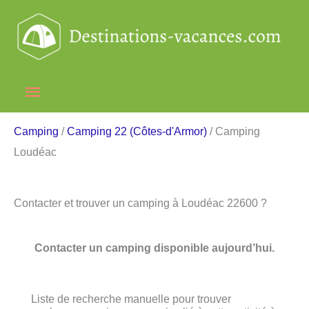
Aller
au
contenu
Menu
principal
Camping
/
Camping 22 (Côtes-d'Armor)
/ Camping
Loudéac
Contacter et trouver un camping à Loudéac 22600 ?
Contacter un camping disponible aujourd’hui.
Liste de recherche manuelle pour trouver