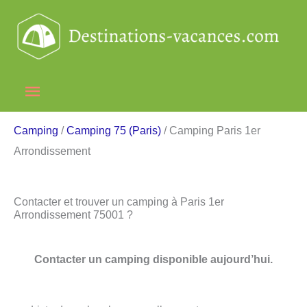
Aller
au
contenu
Menu
principal
Camping
/
Camping 75 (Paris)
/ Camping Paris 1er
Arrondissement
Contacter et trouver un camping à Paris 1er
Arrondissement 75001 ?
Contacter un camping disponible aujourd’hui.