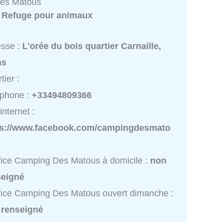
es Matous
:
Refuge pour animaux
esse :
L'orée du bois quartier Carnaille,
ns
tier :
éphone :
+33494809366
internet :
ps://www.facebook.com/campingdesmato
ice Camping Des Matous à domicile :
non
seigné
ice Camping Des Matous ouvert dimanche :
 renseigné