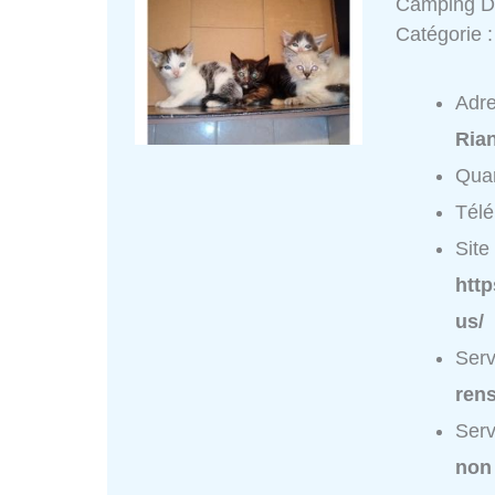
Camping D
Catégorie 
Adr
Ria
Quar
Tél
Site 
htt
us/
Serv
ren
Serv
non