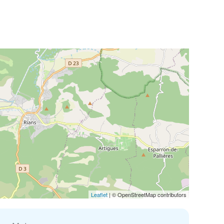
Leaflet
| © OpenStreetMap contributors