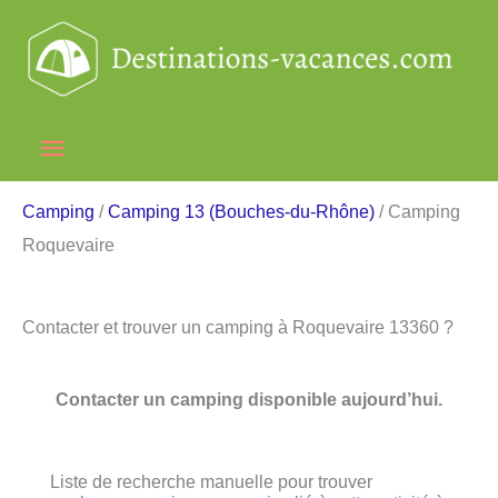
Aller
au
contenu
Menu
principal
Camping
/
Camping 13 (Bouches-du-Rhône)
/ Camping
Roquevaire
Contacter et trouver un camping à Roquevaire 13360 ?
Contacter un camping disponible aujourd’hui.
Liste de recherche manuelle pour trouver