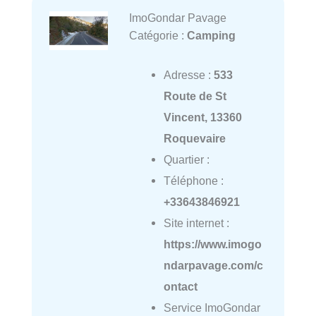
ImoGondar Pavage
Catégorie :
Camping
Adresse :
533
Route de St
Vincent, 13360
Roquevaire
Quartier :
Téléphone :
+33643846921
Site internet :
https://www.imogo
ndarpavage.com/c
ontact
Service ImoGondar