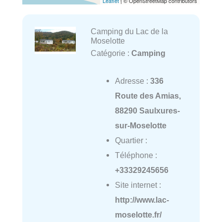
Leaflet
| © OpenStreetMap contributors
Camping du Lac de la
Moselotte
Catégorie :
Camping
Adresse :
336
Route des Amias,
88290 Saulxures-
sur-Moselotte
Quartier :
Téléphone :
+33329245656
Site internet :
http://www.lac-
moselotte.fr/