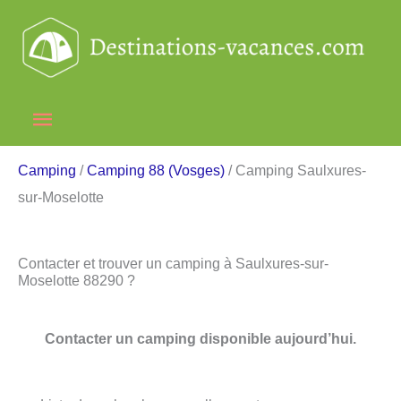
Aller
au
contenu
Menu
principal
Camping
/
Camping 88 (Vosges)
/ Camping Saulxures-
sur-Moselotte
Contacter et trouver un camping à Saulxures-sur-
Moselotte 88290 ?
Contacter un camping disponible aujourd’hui.