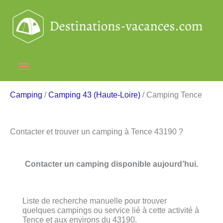
Aller
au
contenu
Menu
principal
Camping
/
Camping 43 (Haute-Loire)
/ Camping Tence
Contacter et trouver un camping à Tence 43190 ?
Contacter un camping disponible aujourd’hui.
Liste de recherche manuelle pour trouver
quelques campings ou service lié à cette activité à
Tence et aux environs du 43190.