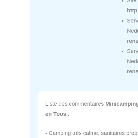
Site 
htt
Serv
Nede
ren
Serv
Nede
ren
Liste des commentaires
Minicamping
en Toos
:
- Camping très calme, sanitaires prop