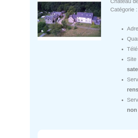
Château de
Catégorie 
Adr
Quar
Tél
Site
sate
Serv
ren
Serv
non