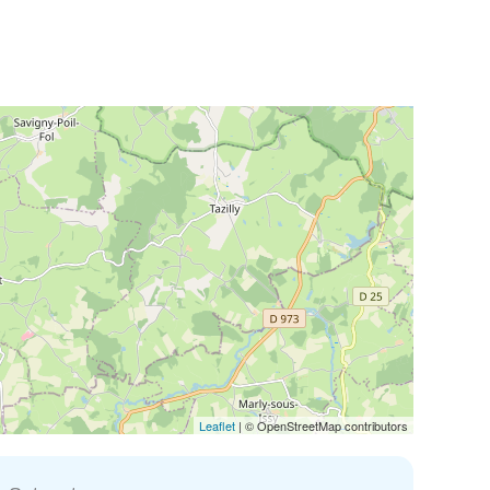
Leaflet
| © OpenStreetMap contributors