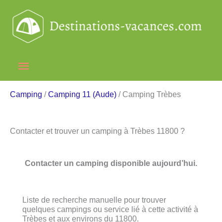
Aller
au
contenu
Menu
principal
Camping
/
Camping 11 (Aude)
/ Camping Trèbes
Contacter et trouver un camping à Trèbes 11800 ?
Contacter un camping disponible aujourd’hui.
Liste de recherche manuelle pour trouver
quelques campings ou service lié à cette activité à
Trèbes et aux environs du 11800.