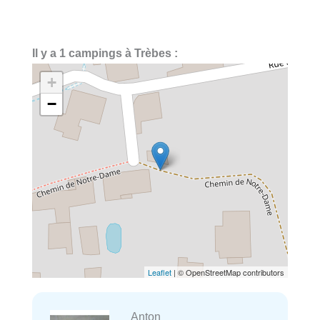
Il y a 1 campings à Trèbes :
+
−
Leaflet
| © OpenStreetMap contributors
Anton