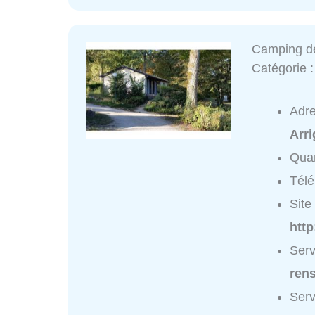
Camping de
Catégorie 
Adr
Arr
Quar
Tél
Site 
htt
Serv
ren
Serv