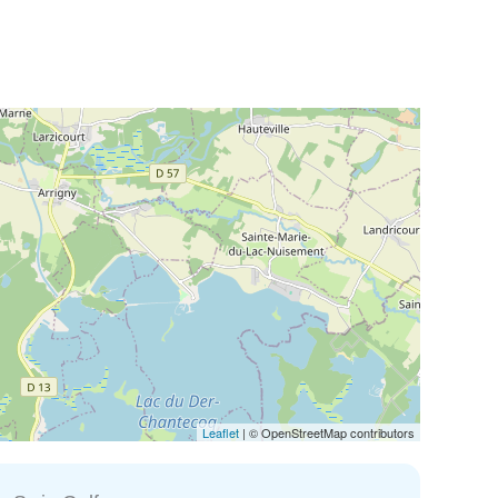
Leaflet
| © OpenStreetMap contributors