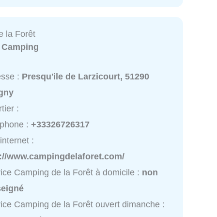
 la Forêt
:
Camping
esse :
Presqu'ile de Larzicourt, 51290
igny
tier :
éphone :
+33326726317
internet :
p://www.campingdelaforet.com/
ice Camping de la Forêt à domicile :
non
seigné
ice Camping de la Forêt ouvert dimanche :