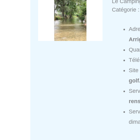
Le Camping
Catégorie 
Adr
Arr
Quar
Tél
Site
golf
Serv
ren
Serv
dim