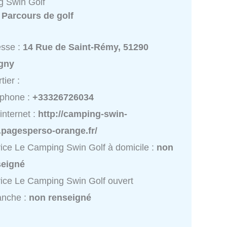
 Swin Golf
:
Parcours de golf
esse :
14 Rue de Saint-Rémy, 51290
igny
tier :
éphone :
+33326726034
 internet :
http://camping-swin-
.pagesperso-orange.fr/
ice Le Camping Swin Golf à domicile :
non
seigné
ice Le Camping Swin Golf ouvert
anche :
non renseigné