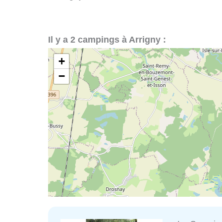
Il y a 2 campings à Arrigny :
+
−