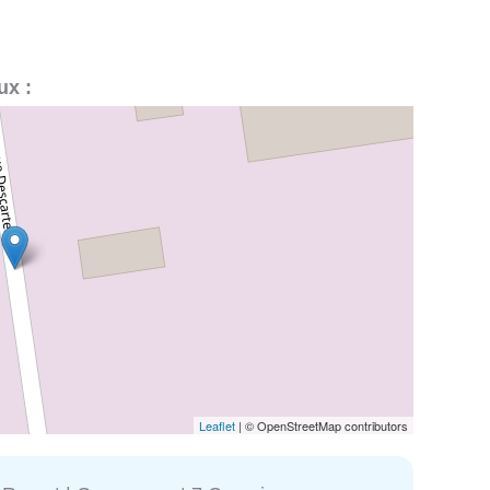
ux :
Leaflet
| © OpenStreetMap contributors