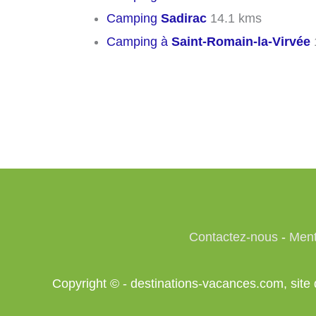
Camping
Sadirac
14.1 kms
Camping à
Saint-Romain-la-Virvée
Contactez-nous
-
Ment
Copyright © - destinations-vacances.com, si