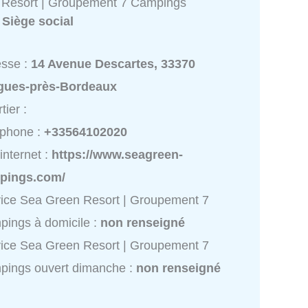
 Resort | Groupement 7 Campings
:
Siège social
esse :
14 Avenue Descartes, 33370
igues-près-Bordeaux
tier :
éphone :
+33564102020
 internet :
https://www.seagreen-
pings.com/
ice Sea Green Resort | Groupement 7
ings à domicile :
non renseigné
ice Sea Green Resort | Groupement 7
pings ouvert dimanche :
non renseigné