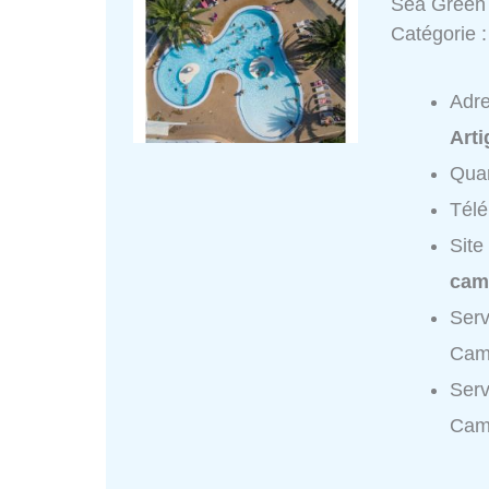
Sea Green
Catégorie 
Adr
Art
Quar
Tél
Site
cam
Serv
Camp
Serv
Cam