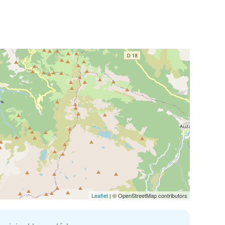
Leaflet
| © OpenStreetMap contributors