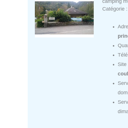
camping mu
Catégorie 
Adr
prin
Quar
Tél
Site
cou
Serv
domi
Serv
dim