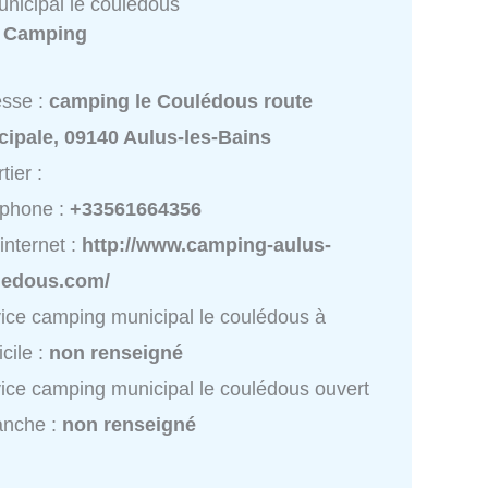
nicipal le coulédous
:
Camping
esse :
camping le Coulédous route
cipale, 09140 Aulus-les-Bains
tier :
éphone :
+33561664356
 internet :
http://www.camping-aulus-
ledous.com/
ice camping municipal le coulédous à
cile :
non renseigné
ice camping municipal le coulédous ouvert
anche :
non renseigné