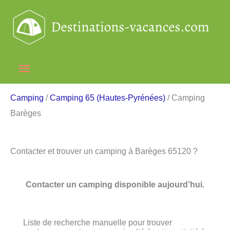
Aller
au
contenu
Menu
principal
Camping
/
Camping 65 (Hautes-Pyrénées)
/ Camping
Barèges
Contacter et trouver un camping à Barèges 65120 ?
Contacter un camping disponible aujourd’hui.
Liste de recherche manuelle pour trouver