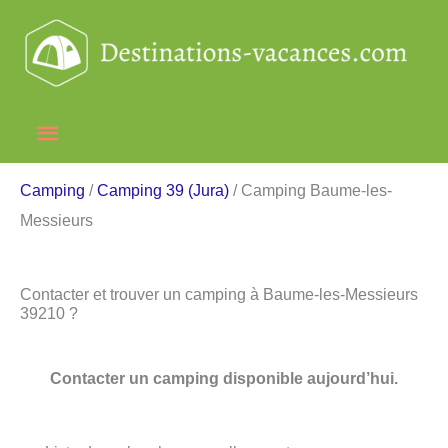
Aller
au
contenu
Menu
principal
Camping
/
Camping 39 (Jura)
/ Camping Baume-les-
Messieurs
Contacter et trouver un camping à Baume-les-Messieurs
39210 ?
Contacter un camping disponible aujourd’hui.