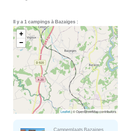
Il y a 1 campings à Bazaiges :
+
−
Leaflet
| © OpenStreetMap contributors
Camperplaats Bazaiges