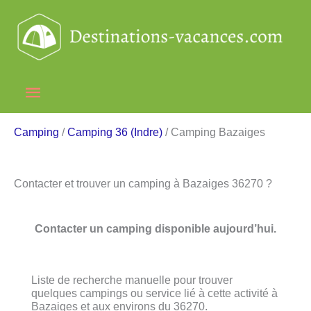
Aller
au
contenu
Menu
principal
Camping
/
Camping 36 (Indre)
/ Camping Bazaiges
Contacter et trouver un camping à Bazaiges 36270 ?
Contacter un camping disponible aujourd’hui.
Liste de recherche manuelle pour trouver
quelques campings ou service lié à cette activité à
Bazaiges et aux environs du 36270.