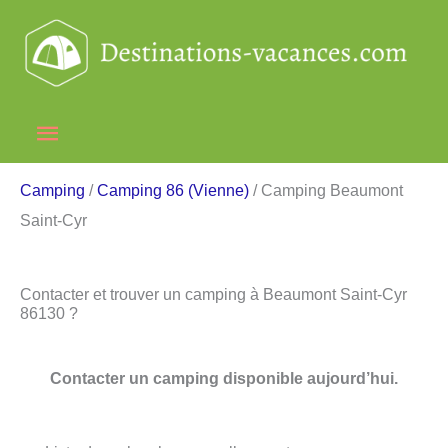
Aller
au
contenu
Menu
principal
Camping
/
Camping 86 (Vienne)
/ Camping Beaumont
Saint-Cyr
Contacter et trouver un camping à Beaumont Saint-Cyr
86130 ?
Contacter un camping disponible aujourd’hui.