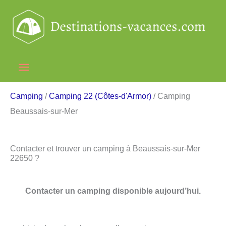
Aller
au
contenu
Menu
principal
Camping
/
Camping 22 (Côtes-d'Armor)
/ Camping
Beaussais-sur-Mer
Contacter et trouver un camping à Beaussais-sur-Mer
22650 ?
Contacter un camping disponible aujourd’hui.