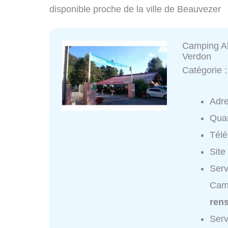
disponible proche de la ville de Beauvezer
Camping Al
Verdon
Catégorie 
Adr
Quar
Tél
Site
Serv
Camp
ren
Serv