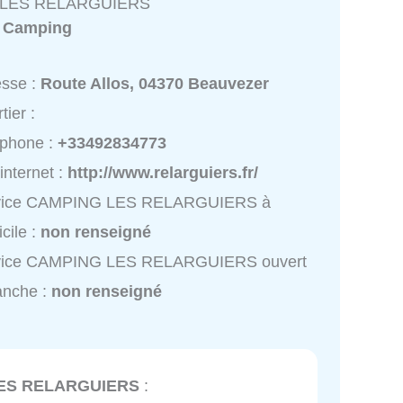
LES RELARGUIERS
:
Camping
esse :
Route Allos, 04370 Beauvezer
tier :
éphone :
+33492834773
 internet :
http://www.relarguiers.fr/
vice CAMPING LES RELARGUIERS à
cile :
non renseigné
vice CAMPING LES RELARGUIERS ouvert
anche :
non renseigné
ES RELARGUIERS
: