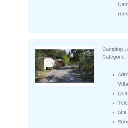
Camp
ren
Camping L
Catégorie 
Adr
Vill
Quar
Tél
Site
Serv