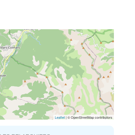
Leaflet
| © OpenStreetMap contributors