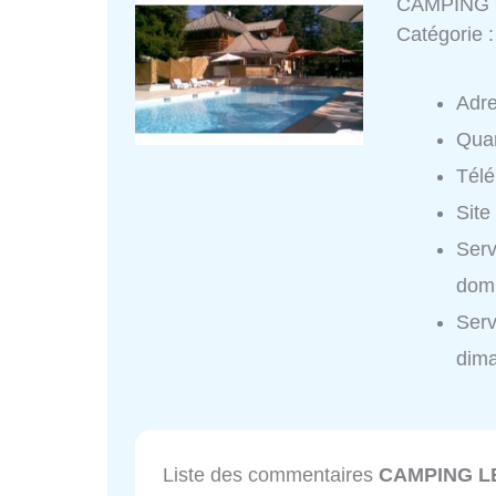
CAMPING 
Catégorie 
Adr
Quar
Tél
Site
Ser
domi
Ser
dim
Liste des commentaires
CAMPING L