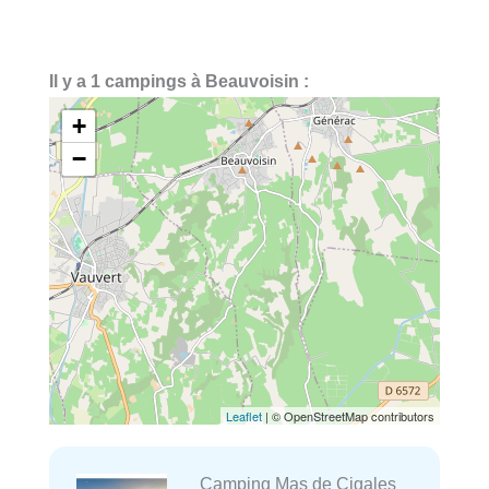
Il y a 1 campings à Beauvoisin :
+
−
Leaflet
| © OpenStreetMap contributors
Camping Mas de Cigales