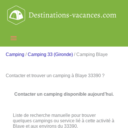
Aller
au
contenu
Menu
principal
Camping
/
Camping 33 (Gironde)
/ Camping Blaye
Contacter et trouver un camping à Blaye 33390 ?
Contacter un camping disponible aujourd’hui.
Liste de recherche manuelle pour trouver
quelques campings ou service lié à cette activité à
Blaye et aux environs du 33390.