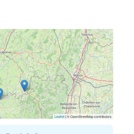
Leaflet
| © OpenStreetMap contributors