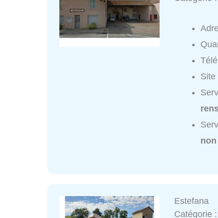
Adr
Quar
Tél
Site
Serv
ren
Serv
non
Estefana
Catégorie 