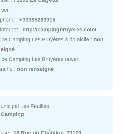
esse :
71800 La Clayette
tier :
éphone :
+33385280915
 internet :
http://campingbruyeres.com/
ice Camping Les Bruyères à domicile :
non
seigné
ice Camping Les Bruyères ouvert
anche :
non renseigné
nicipal Les Feuilles
:
Camping
esse :
18 Rue du Châtillon, 71170