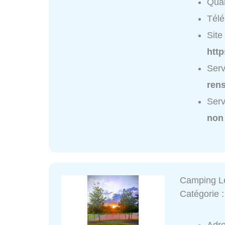
Quar
Tél
Site 
http
Serv
ren
Serv
non
Camping L
Catégorie 