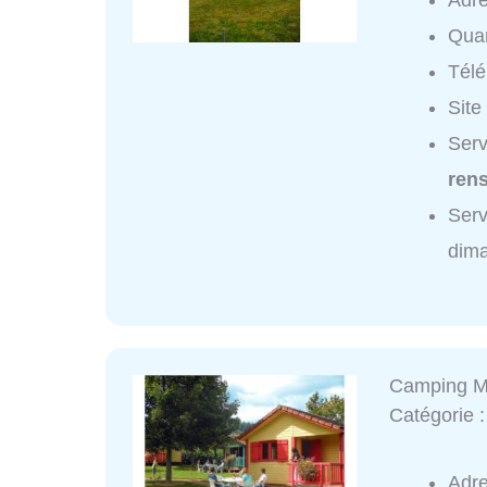
Adr
Quar
Tél
Site
Serv
ren
Serv
dim
Camping Mu
Catégorie 
Adr