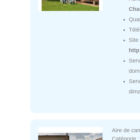
Chau
Quar
Tél
Site 
http
Serv
domi
Serv
dim
Aire de ca
Catégorie 