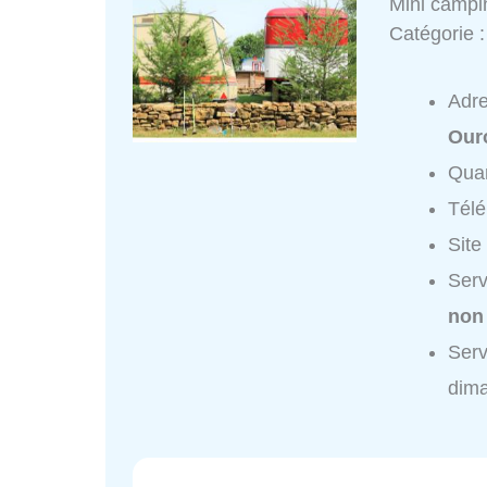
Mini campi
Catégorie 
Adr
Our
Quar
Tél
Site
Serv
non
Serv
dim