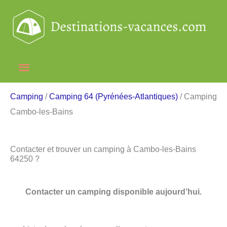
Aller
au
contenu
Menu
principal
Camping
/
Camping 64 (Pyrénées-Atlantiques)
/ Camping
Cambo-les-Bains
Contacter et trouver un camping à Cambo-les-Bains
64250 ?
Contacter un camping disponible aujourd’hui.