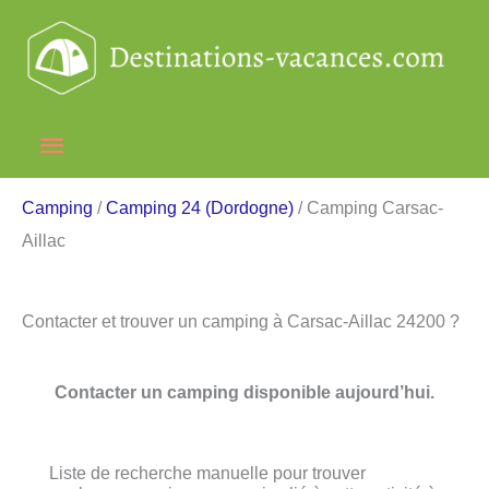
Aller
au
contenu
Menu
principal
Camping
/
Camping 24 (Dordogne)
/ Camping Carsac-
Aillac
Contacter et trouver un camping à Carsac-Aillac 24200 ?
Contacter un camping disponible aujourd’hui.
Liste de recherche manuelle pour trouver