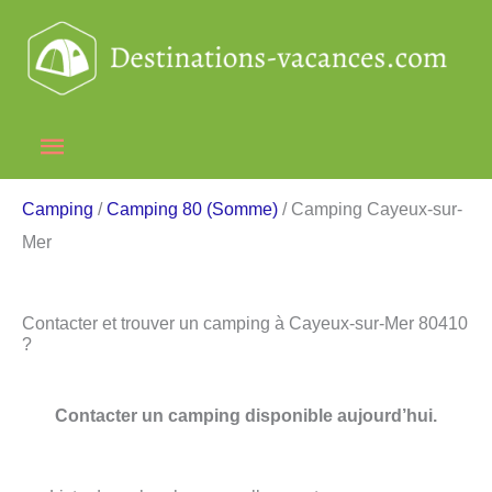
Aller
au
contenu
Menu
principal
Camping
/
Camping 80 (Somme)
/ Camping Cayeux-sur-
Mer
Contacter et trouver un camping à Cayeux-sur-Mer 80410
?
Contacter un camping disponible aujourd’hui.