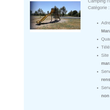
Camping l'î
Catégorie 
Adr
Mar
Quar
Tél
Site
mar
Serv
ren
Serv
non