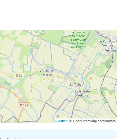
Leaflet
| © OpenStreetMap contributors