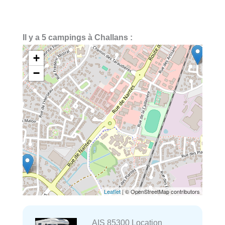
Il y a 5 campings à Challans :
+
−
Leaflet
| © OpenStreetMap contributors
AIS 85300 Location