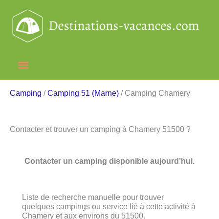
Aller
au
contenu
Menu
principal
Camping
/
Camping 51 (Marne)
/ Camping Chamery
Contacter et trouver un camping à Chamery 51500 ?
Contacter un camping disponible aujourd’hui.
Liste de recherche manuelle pour trouver
quelques campings ou service lié à cette activité à
Chamery et aux environs du 51500.