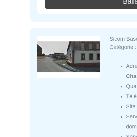
Ball
Sicom Bas
Catégorie 
Adr
Cha
Quar
Tél
Site
Serv
domi
Serv