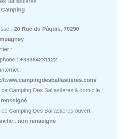
s Ballastieres
:
Camping
esse :
20 Rue du Pâquis, 70290
mpagney
tier :
éphone :
+33384231122
internet :
p://www.campingdesballastieres.com/
ice Camping Des Ballastieres à domicile :
 renseigné
ice Camping Des Ballastieres ouvert
anche :
non renseigné