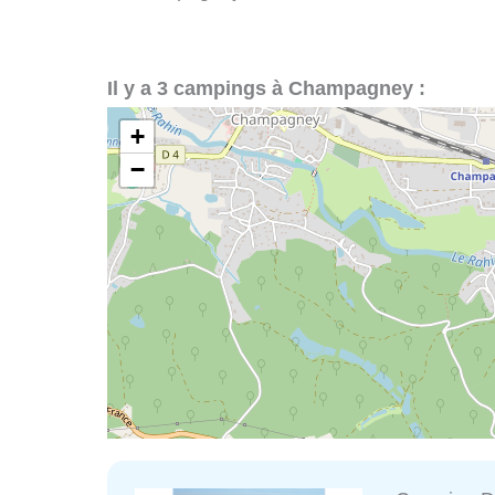
Il y a 3 campings à Champagney :
+
−