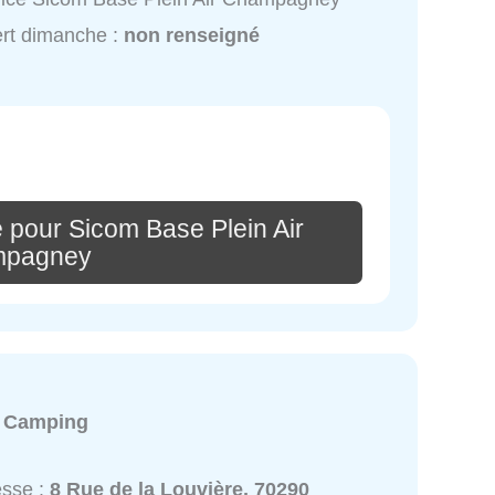
rt dimanche :
non renseigné
 pour Sicom Base Plein Air
pagney
:
Camping
esse :
8 Rue de la Louvière, 70290