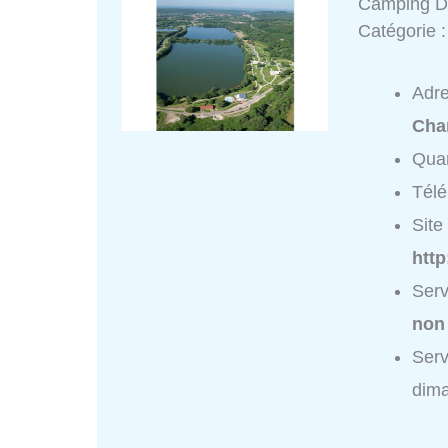
Camping De
Catégorie 
Adr
Cha
Quar
Tél
Site 
htt
Serv
non
Serv
dim