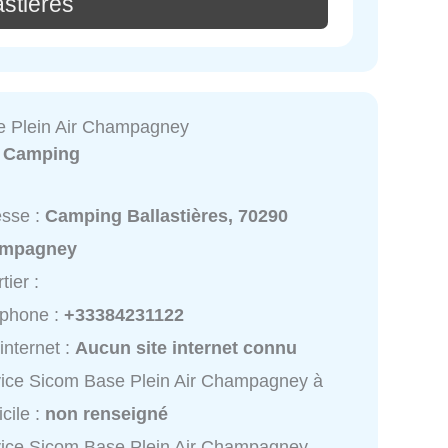
astieres
e Plein Air Champagney
:
Camping
esse :
Camping Ballastières, 70290
mpagney
tier :
éphone :
+33384231122
 internet :
Aucun site internet connu
ice Sicom Base Plein Air Champagney à
cile :
non renseigné
ice Sicom Base Plein Air Champagney