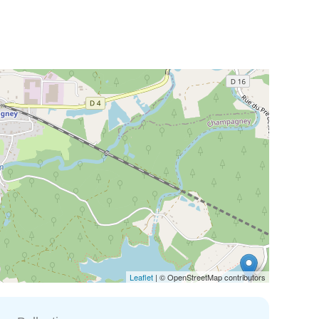
Leaflet
| © OpenStreetMap contributors