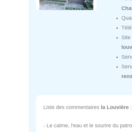
Cha
Quar
Tél
Site
louv
Serv
Serv
ren
Liste des commentaires
la Louvière
:
- Le calme, l'eau et le sourire du patron