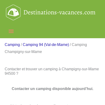
Aller
au
contenu
Menu
principal
Camping
/
Camping 94 (Val-de-Marne)
/ Camping
Champigny-sur-Marne
Contacter et trouver un camping à Champigny-sur-Marne
94500 ?
Contacter un camping disponible aujourd’hui.