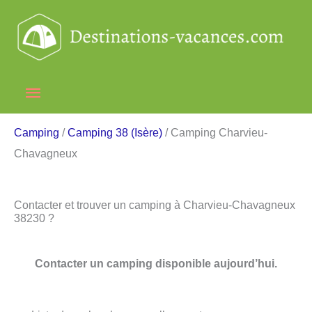
Aller
au
contenu
Menu
principal
Camping
/
Camping 38 (Isère)
/ Camping Charvieu-
Chavagneux
Contacter et trouver un camping à Charvieu-Chavagneux
38230 ?
Contacter un camping disponible aujourd’hui.