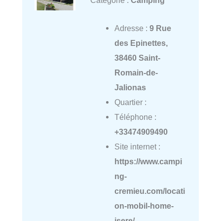
Catégorie :
Camping
Adresse :
9 Rue
des Epinettes,
38460 Saint-
Romain-de-
Jalionas
Quartier :
Téléphone :
+33474909490
Site internet :
https://www.campi
ng-
cremieu.com/locati
on-mobil-home-
isere/