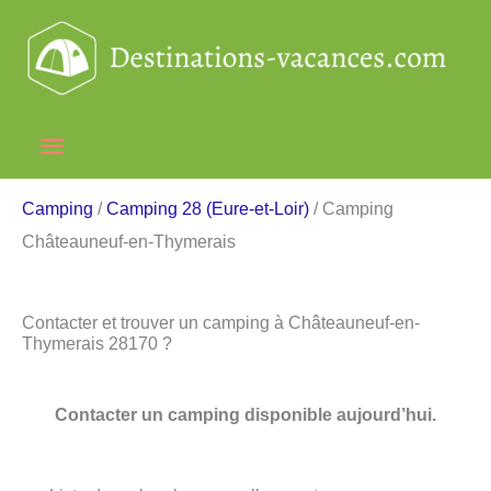
Aller
au
contenu
Menu
principal
Camping
/
Camping 28 (Eure-et-Loir)
/ Camping
Châteauneuf-en-Thymerais
Contacter et trouver un camping à Châteauneuf-en-
Thymerais 28170 ?
Contacter un camping disponible aujourd’hui.