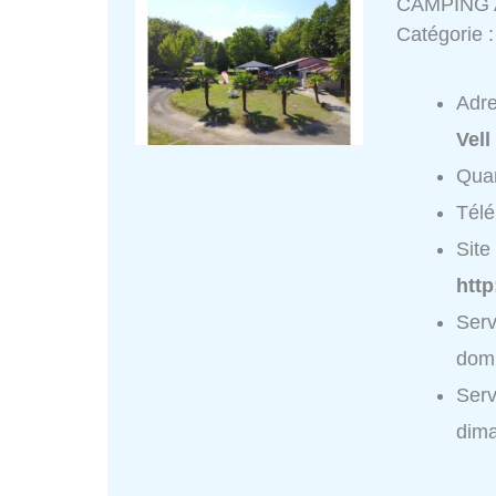
CAMPING 
Catégorie 
Adr
Vell
Quar
Tél
Site 
htt
Ser
domi
Ser
dim