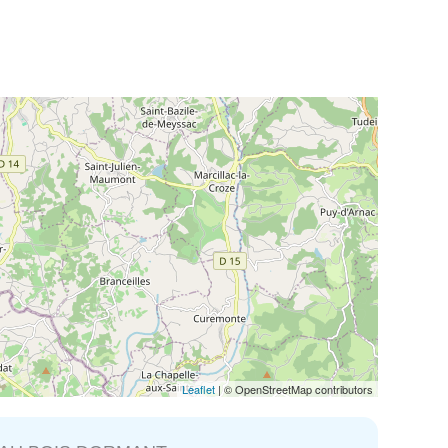
Leaflet
| © OpenStreetMap contributors