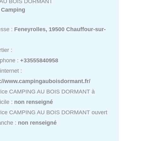
AU BOIS DORMANT
:
Camping
esse :
Feneyrolles, 19500 Chauffour-sur-
tier :
éphone :
+33555840958
internet :
p://www.campingauboisdormant.fr/
vice CAMPING AU BOIS DORMANT à
cile :
non renseigné
vice CAMPING AU BOIS DORMANT ouvert
anche :
non renseigné