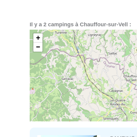
Il y a 2 campings à Chauffour-sur-Vell :
+
−