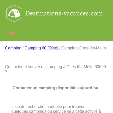
Aller
au
contenu
Menu
principal
Camping
/
Camping 60 (Oise)
/ Camping Cires-lès-Mello
Contacter et trouver un camping à Cires-lès-Mello 60660
?
Contacter un camping disponible aujourd’hui.
Liste de recherche manuelle pour trouver
quelques campings ou service lié à cette activité à