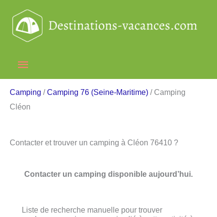
Aller
au
contenu
Menu
principal
Camping
/
Camping 76 (Seine-Maritime)
/ Camping
Cléon
Contacter et trouver un camping à Cléon 76410 ?
Contacter un camping disponible aujourd’hui.
Liste de recherche manuelle pour trouver