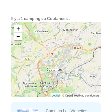
Il y a 1 campings à Coutances :
+
−
Leaflet
| © OpenStreetMap contributors
Camping Les Vignettes