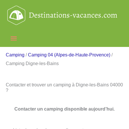
Aller
au
contenu
Menu
principal
Camping
/
Camping 04 (Alpes-de-Haute-Provence)
/
Camping Digne-les-Bains
Contacter et trouver un camping à Digne-les-Bains 04000
?
Contacter un camping disponible aujourd’hui.