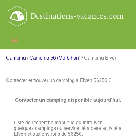
Aller
au
contenu
Menu
principal
Camping
/
Camping 56 (Morbihan)
/ Camping Elven
Contacter et trouver un camping à Elven 56250 ?
Contacter un camping disponible aujourd’hui.
Liste de recherche manuelle pour trouver
quelques campings ou service lié à cette activité à
Elven et aux environs du 56250.