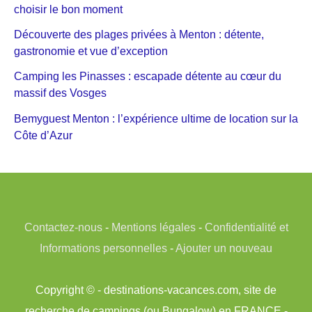
choisir le bon moment
Découverte des plages privées à Menton : détente,
gastronomie et vue d’exception
Camping les Pinasses : escapade détente au cœur du
massif des Vosges
Bemyguest Menton : l’expérience ultime de location sur la
Côte d’Azur
Contactez-nous
-
Mentions légales
-
Confidentialité et
Informations personnelles
-
Ajouter un nouveau
Copyright © - destinations-vacances.com, site de
recherche de campings (ou Bungalow) en FRANCE -