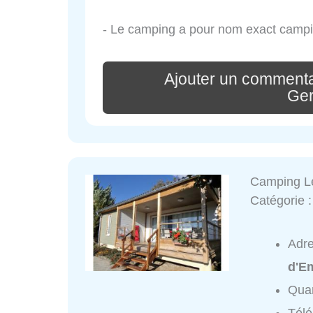
- Le camping a pour nom exact campin
Ajouter un commenta
Ge
Camping L
Catégorie 
Adr
d'E
Quar