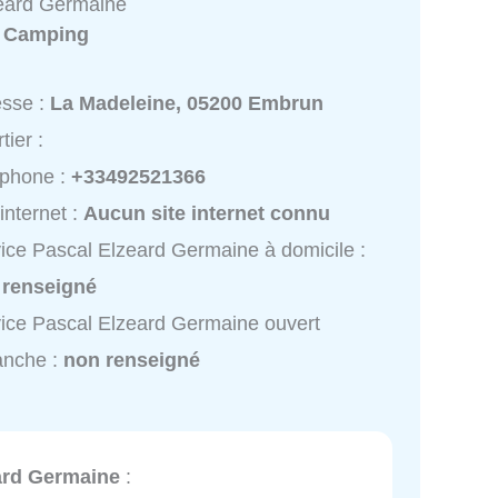
eard Germaine
:
Camping
esse :
La Madeleine, 05200 Embrun
tier :
éphone :
+33492521366
 internet :
Aucun site internet connu
ice Pascal Elzeard Germaine à domicile :
 renseigné
ice Pascal Elzeard Germaine ouvert
anche :
non renseigné
ard Germaine
: