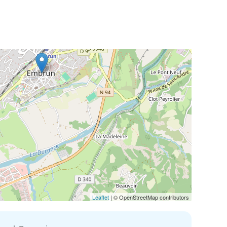
Leaflet
| © OpenStreetMap contributors