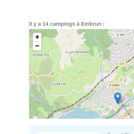
Il y a 14 campings à Embrun :
+
−