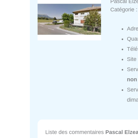
Pascal Elz
Catégorie 
Adr
Quar
Tél
Site
Serv
non
Serv
dim
Liste des commentaires
Pascal Elze