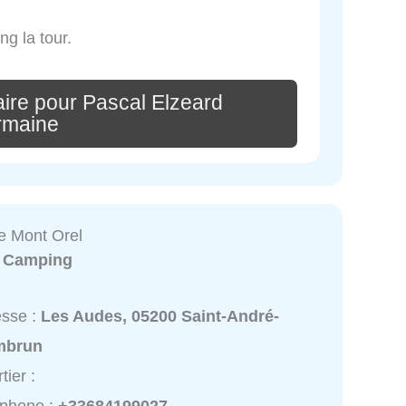
g la tour.
ire pour Pascal Elzeard
rmaine
e Mont Orel
:
Camping
esse :
Les Audes, 05200 Saint-André-
mbrun
tier :