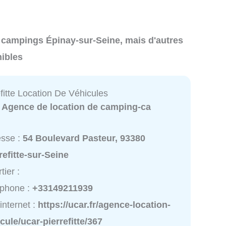
de campings Épinay-sur-Seine, mais d'autres
nibles
fitte Location De Véhicules
:
Agence de location de camping-ca
esse :
54 Boulevard Pasteur, 93380
refitte-sur-Seine
tier :
éphone :
+33149211939
 internet :
https://ucar.fr/agence-location-
cule/ucar-pierrefitte/367