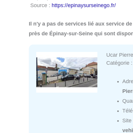
Source :
https://epinaysurseinego.fr/
Il n'y a pas de services lié aux service 
près de Épinay-sur-Seine qui sont dispo
Ucar Pierre
Catégorie 
Adr
Pier
Quar
Tél
Site
vehi