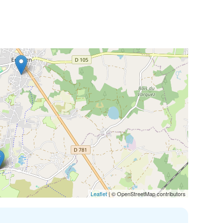
Leaflet
| © OpenStreetMap contributors