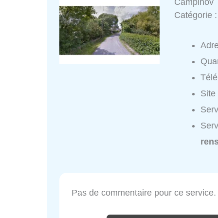
Campinov
Catégorie 
Adr
Quar
Tél
Site
Serv
Serv
ren
Pas de commentaire pour ce service.