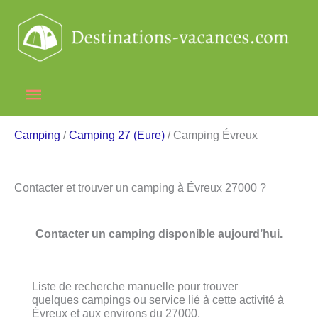
Aller
au
contenu
Menu
principal
Camping
/
Camping 27 (Eure)
/ Camping Évreux
Contacter et trouver un camping à Évreux 27000 ?
Contacter un camping disponible aujourd’hui.
Liste de recherche manuelle pour trouver
quelques campings ou service lié à cette activité à
Évreux et aux environs du 27000.