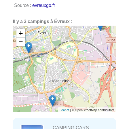
Source :
evreuxgo.fr
Il y a 3 campings à Évreux :
+
−
Leaflet
| © OpenStreetMap contributors
CAMPING-CARS