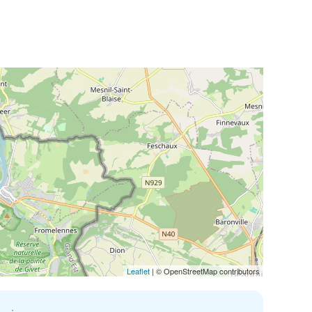
Leaflet
| © OpenStreetMap contributors