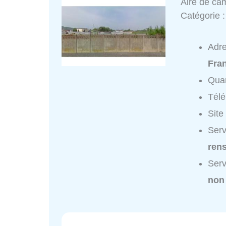
Aire de ca
Catégorie 
Adr
Fra
Quar
Tél
Site
Serv
ren
Serv
non