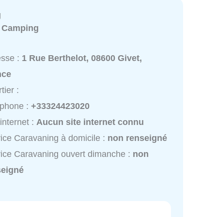
g
:
Camping
esse :
1 Rue Berthelot, 08600 Givet,
nce
tier :
éphone :
+33324423020
 internet :
Aucun site internet connu
ice Caravaning à domicile :
non renseigné
ice Caravaning ouvert dimanche :
non
seigné