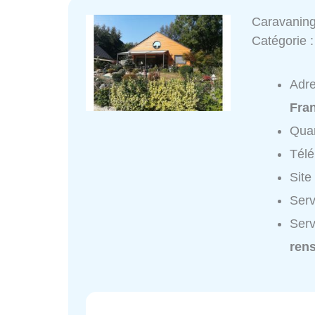
Caravanin
Catégorie 
Adr
Fra
Quar
Tél
Site
Serv
Serv
ren