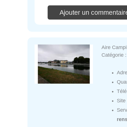
Ajouter un commentair
Aire Campi
Catégorie 
Adr
Quar
Tél
Site
Serv
ren