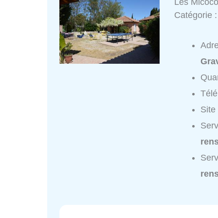
Les Micoco
Catégorie 
Adr
Gra
Quar
Tél
Site
Serv
ren
Serv
ren