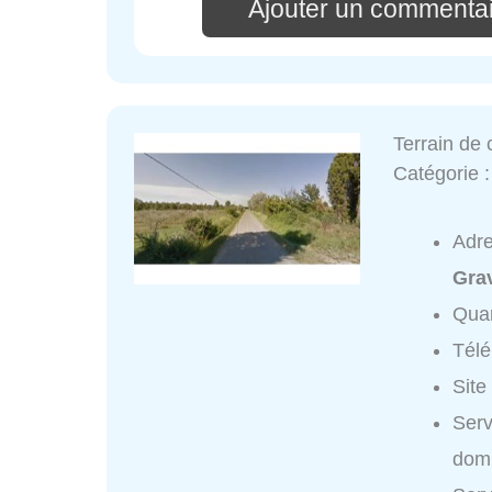
Ajouter un commentai
Terrain de
Catégorie 
Adr
Gra
Quar
Tél
Site
Serv
domi