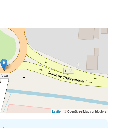
Leaflet
| © OpenStreetMap contributors