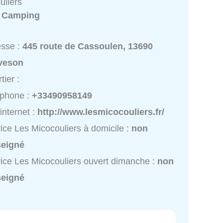
uliers
:
Camping
esse :
445 route de Cassoulen, 13690
veson
tier :
éphone :
+33490958149
 internet :
http://www.lesmicocouliers.fr/
ice Les Micocouliers à domicile :
non
seigné
ice Les Micocouliers ouvert dimanche :
non
seigné