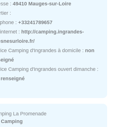
esse :
49410 Mauges-sur-Loire
tier :
éphone :
+33241789657
 internet :
http://camping.ingrandes-
esnesurloire.fr/
ice Camping d'Ingrandes à domicile :
non
seigné
ice Camping d'Ingrandes ouvert dimanche :
 renseigné
mping La Promenade
:
Camping