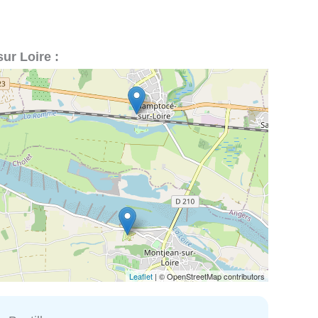
ur Loire :
Leaflet
| © OpenStreetMap contributors