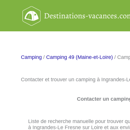
Aller
au
contenu
Camping
/
Camping 49 (Maine-et-Loire)
/ Camp
Contacter et trouver un camping à Ingrandes-L
Contacter un camping
Liste de recherche manuelle pour trouver qu
à Ingrandes-Le Fresne sur Loire et aux env