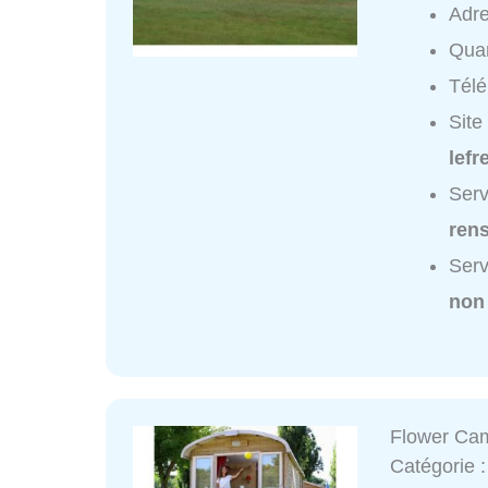
Adr
Quar
Tél
Site
lefr
Serv
ren
Serv
non
Flower Ca
Catégorie 