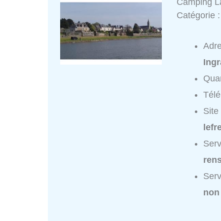
Camping La
Catégorie 
Adr
Ingr
Quar
Tél
Site
lefr
Serv
ren
Serv
non