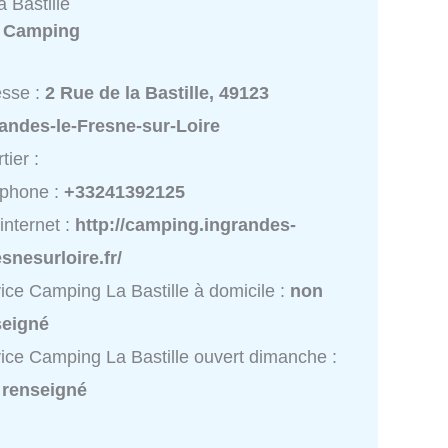
 Bastille
:
Camping
esse :
2 Rue de la Bastille, 49123
andes-le-Fresne-sur-Loire
tier :
éphone :
+33241392125
 internet :
http://camping.ingrandes-
esnesurloire.fr/
ice Camping La Bastille à domicile :
non
seigné
ice Camping La Bastille ouvert dimanche :
 renseigné